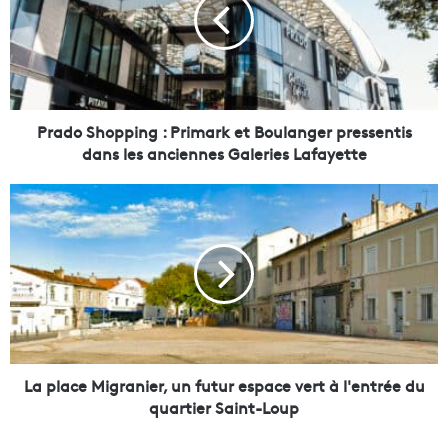
d
o
S
h
o
p
p
Prado Shopping : Primark et Boulanger pressentis
i
dans les anciennes Galeries Lafayette
n
g
L
:
a
P
p
r
l
i
a
m
c
a
e
r
M
k
i
e
g
La place Migranier, un futur espace vert à l'entrée du
t
r
quartier Saint-Loup
B
a
o
n