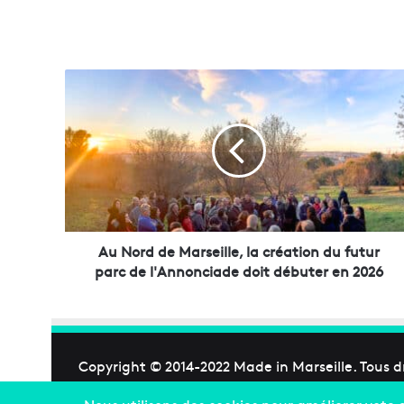
A
u
N
o
r
d
d
e
M
a
Au Nord de Marseille, la création du futur
r
parc de l'Annonciade doit débuter en 2026
s
e
i
l
l
Copyright © 2014-2022
Made in Marseille
. Tous d
e
,