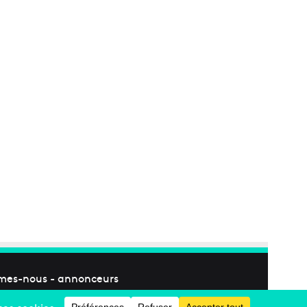
mes-nous
-
annonceurs
Facebook
X
Linkedin
YouTube
Instagram
RSS