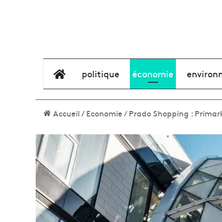
élément de menu
politique
économie
environ
Accueil
/
Economie
/
Prado Shopping : Primark