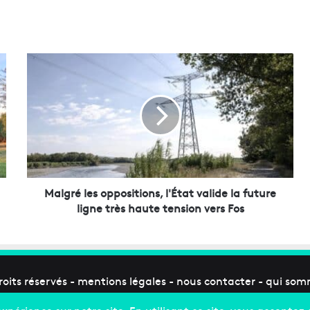
M
a
l
g
r
é
l
e
s
o
Malgré les oppositions, l'État valide la future
p
ligne très haute tension vers Fos
p
o
s
i
t
roits réservés -
mentions légales
-
nous contacter
-
qui som
i
o