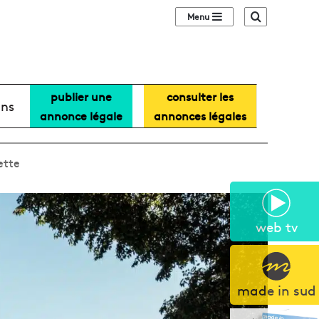
Sidebar (barre lat
Recherche
publier une
consulter les
ans
annonce légale
annonces légales
ette
web tv
made in sud