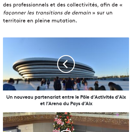
des professionnels et des collectivités, afin de «
façonner les transitions de demain
» sur un
territoire en pleine mutation.
U
n
n
o
u
v
e
a
u
p
Un nouveau partenariat entre le Pôle d’Activités d’Aix
a
et l’Arena du Pays d’Aix
r
t
N
e
o
n
ë