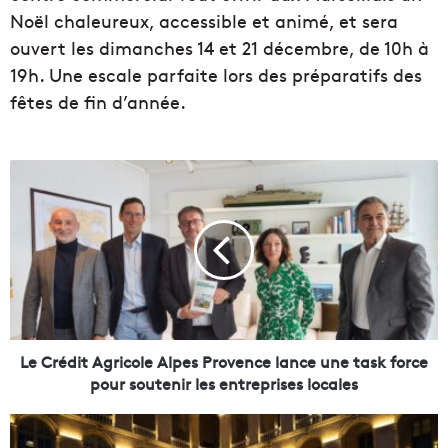
Noël chaleureux, accessible et animé, et sera
ouvert les dimanches 14 et 21 décembre, de 10h à
19h. Une escale parfaite lors des préparatifs des
fêtes de fin d’année.
L
e
C
r
é
d
i
t
A
g
Le Crédit Agricole Alpes Provence lance une task force
r
pour soutenir les entreprises locales
i
c
L
o
e