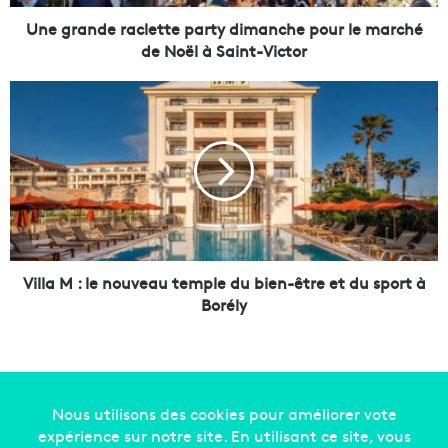
e
r
Une grande raclette party dimanche pour le marché
a
de Noël à Saint-Victor
c
l
V
e
i
t
l
t
l
e
a
p
M
a
:
r
l
t
e
y
n
Villa M : le nouveau temple du bien-être et du sport à
d
o
Borély
i
u
m
v
a
e
n
a
c
u
h
t
Copyright © 2014-2022
Made in Marseille
. Tous droits
e
e