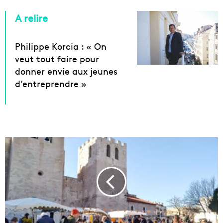
A relire
Philippe Korcia : « On
veut tout faire pour
donner envie aux jeunes
d’entreprendre »
U
n
e
g
r
a
n
d