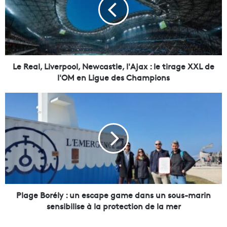
e
a
l
,
L
i
v
Le Real, Liverpool, Newcastle, l'Ajax : le tirage XXL de
e
l'OM en Ligue des Champions
r
p
P
o
l
o
a
l
g
,
e
N
B
e
o
w
r
c
é
a
l
Plage Borély : un escape game dans un sous-marin
s
y
sensibilise à la protection de la mer
t
:
l
u