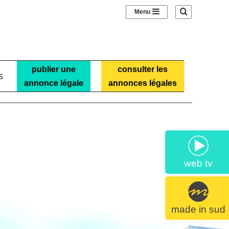
Sidebar (barre laté
Recherche
publier une
consulter les
s
annonce légale
annonces légales
web tv
made in sud