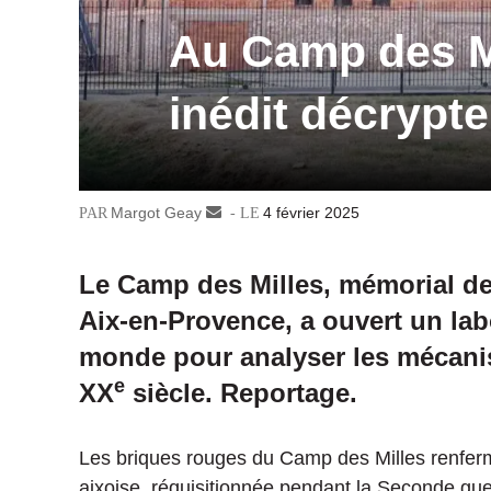
Au Camp des Mil
inédit décrypt
Margot Geay
Envoyer
4 février 2025
un
courriel
Le Camp des Milles, mémorial de 
Aix-en-Provence, a ouvert un lab
monde pour analyser les mécan
e
XX
siècle. Reportage.
Les briques rouges du Camp des Milles renferme
aixoise, réquisitionnée pendant la Seconde gu