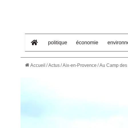
élément de menu
politique
économie
environ
Accueil
/
Actus
/
Aix-en-Provence
/
Au Camp des Mi