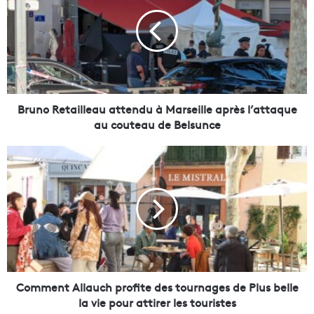
u
n
o
R
e
t
a
i
Bruno Retailleau attendu à Marseille après l’attaque
l
au couteau de Belsunce
l
e
C
a
o
u
m
a
m
t
e
t
n
e
t
n
A
d
l
u
l
Comment Allauch profite des tournages de Plus belle
à
a
la vie pour attirer les touristes
M