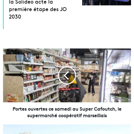
la Solideo acte la
première étape des JO
2030
P
o
r
t
e
s
o
u
v
e
Portes ouvertes ce samedi au Super Cafoutch, le
r
supermarché coopératif marseillais
t
e
L
s
e