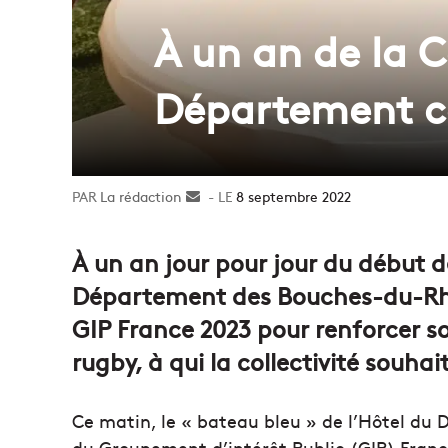
À un an de la 
Département co
La rédaction
Envoyer
8 septembre 2022
un
courriel
À un an jour pour jour du début 
Département des Bouches-du-Rhô
GIP France 2023 pour renforcer s
rugby, à qui la collectivité souhai
Ce matin, le « bateau bleu » de l’Hôtel du 
du Groupement d’intérêt Public (GIP) France