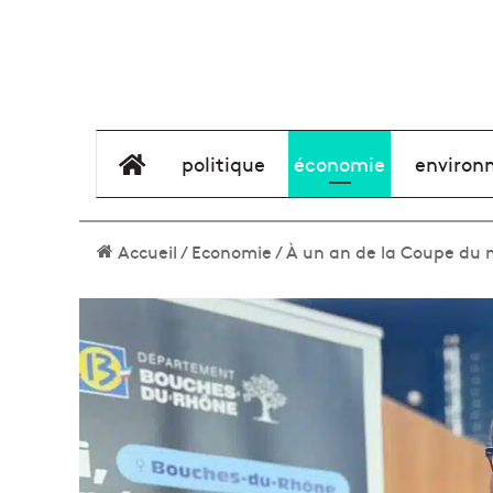
élément de menu
politique
économie
environ
Accueil
/
Economie
/
À un an de la Coupe du 