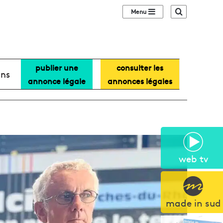
Sidebar (barre lat
Recherche
publier une
consulter les
ans
annonce légale
annonces légales
web tv
made in sud