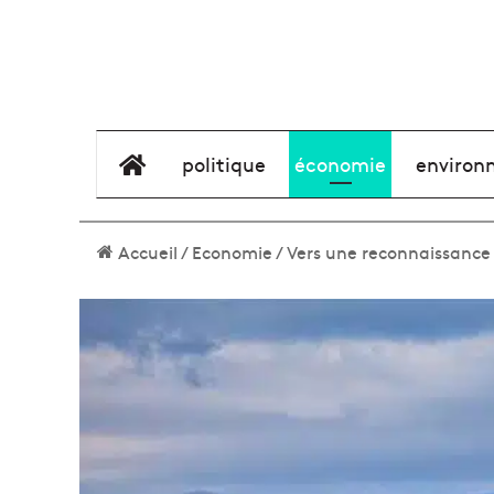
élément de menu
politique
économie
environ
Accueil
/
Economie
/
Vers une reconnaissance