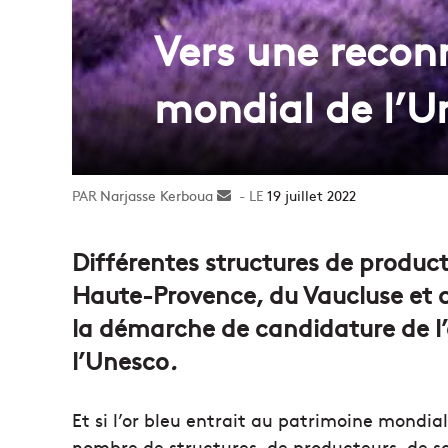
Vers une recon
mondial de l’U
Narjasse Kerboua
Envoyer
19 juillet 2022
un
courriel
Différentes structures de produc
Haute-Provence, du Vaucluse et d
la démarche de candidature de l’
l’Unesco
.
Et si l’or bleu entrait au patrimoine mondia
nombre de structures, de producteurs, de sc