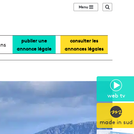
Sidebar (barre lat
Recherche
publier une
consulter les
ans
annonce légale
annonces légales
web tv
made in sud