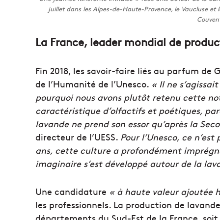
juillet dans les Alpes-de-Haute-Provence, le Vaucluse et l
Couvent
La France, leader mondial de product
Fin 2018, les savoir-faire liés au parfum de
de l’Humanité de l’Unesco.
« Il ne s’agissai
pourquoi nous avons plutôt retenu cette no
caractéristique d’olfactifs et poétiques, par
lavande ne prend son essor qu’après la Sec
directeur de l’UESS.
Pour l’Unesco, ce n’est 
ans, cette culture a profondément imprégné
imaginaire s’est développé autour de la lav
Une candidature
« à haute valeur ajoutée h
les professionnels. La production de lavande
départements du Sud-Est de la France, soit 