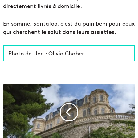
directement livrés à domicile.
En somme, Santafoo, c’est du pain béni pour ceux
qui cherchent le salut dans leurs assiettes.
Photo de Une : Olivia Chaber
V
i
l
l
a
V
a
l