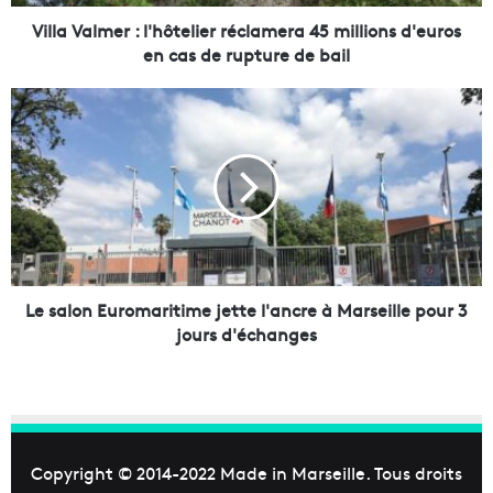
m
e
Villa Valmer : l'hôtelier réclamera 45 millions d'euros
r
en cas de rupture de bail
:
l
L
'
e
h
s
ô
a
t
l
e
o
l
n
i
E
e
u
r
r
Le salon Euromaritime jette l'ancre à Marseille pour 3
r
o
jours d'échanges
é
m
c
a
l
r
a
i
m
t
e
i
Copyright © 2014-2022
Made in Marseille
. Tous droits
r
m