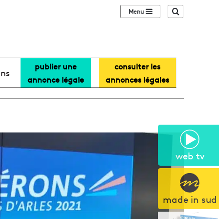
Sidebar (barre lat
Recherche
publier une
consulter les
ans
annonce légale
annonces légales
web tv
made in sud