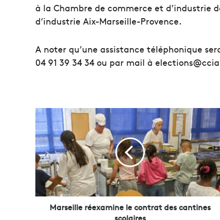
à la Chambre de commerce et d’industrie d
d’industrie Aix-Marseille-Provence.
A noter qu’une assistance téléphonique ser
04 91 39 34 34 ou par mail à elections@cc
M
a
r
s
e
i
l
l
e
r
Marseille réexamine le contrat des cantines
é
scolaires