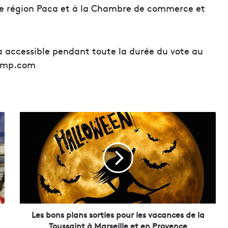
e région Paca et à la Chambre de commerce et
a accessible pendant toute la durée du vote au
iamp.com
L
e
s
b
o
n
s
p
l
a
Les bons plans sorties pour les vacances de la
n
Toussaint à Marseille et en Provence