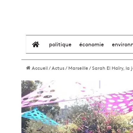
élément de menu
politique
économie
environ
Accueil
/
Actus
/
Marseille
/
Sarah El Haïry, la