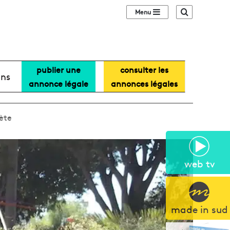
Sidebar (barre lat
Recherche
publier une
consulter les
ans
annonce légale
annonces légales
nète
web tv
made in sud