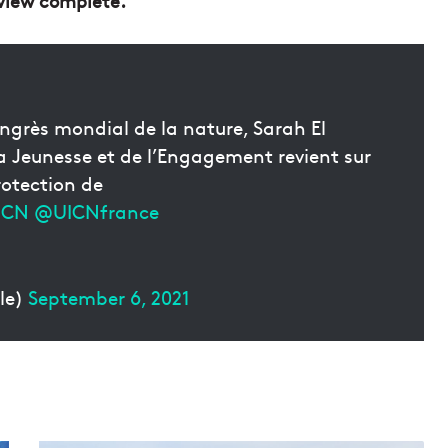
rview complète.
ngrès mondial de la nature, Sarah El
la Jeunesse et de l’Engagement revient sur
rotection de
UCN
@UICNfrance
le)
September 6, 2021