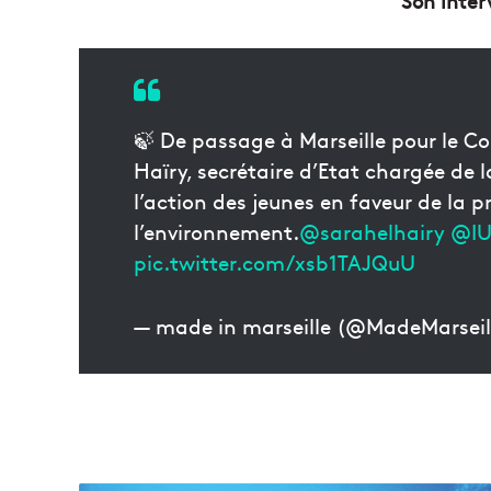
Son inte
🍃 De passage à Marseille pour le Co
Haïry, secrétaire d’Etat chargée de 
l’action des jeunes en faveur de la p
l’environnement.
@sarahelhairy
@I
pic.twitter.com/xsb1TAJQuU
— made in marseille (@MadeMarseil