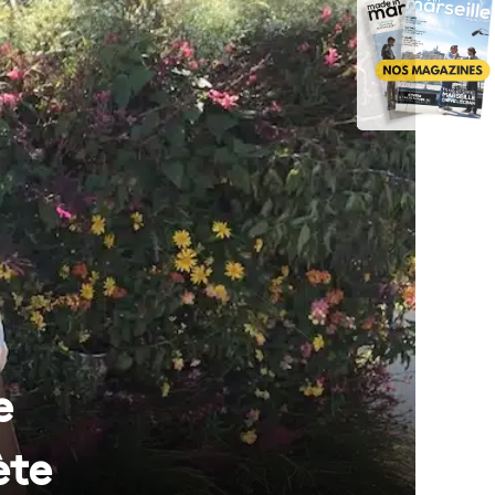
e
ète