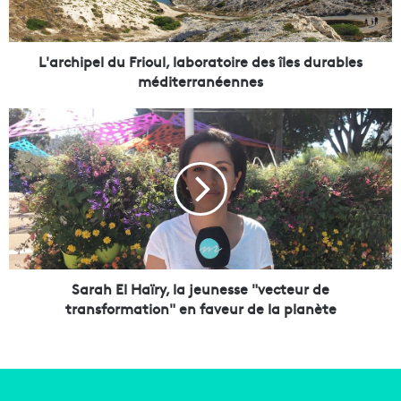
i
p
e
l
L'archipel du Frioul, laboratoire des îles durables
d
méditerranéennes
u
F
S
r
a
i
r
o
a
u
h
l
E
,
l
l
H
a
a
b
ï
Sarah El Haïry, la jeunesse "vecteur de
o
r
transformation" en faveur de la planète
r
y
a
,
t
l
o
a
i
j