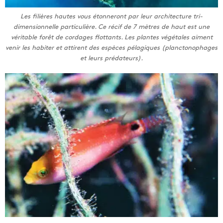
Les filières hautes vous étonneront par leur architecture tri-
dimensionnelle particulière. Ce récif de 7 mètres de haut est une
véritable forêt de cordages flottants. Les plantes végétales aiment
venir les habiter et attirent des espèces pélagiques (planctonophages
et leurs prédateurs).