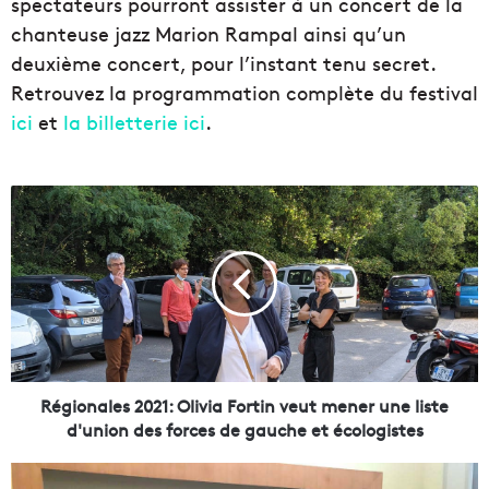
spectateurs pourront assister à un concert de la
chanteuse jazz Marion Rampal ainsi qu’un
deuxième concert, pour l’instant tenu secret.
Retrouvez la programmation complète du festival
ici
et
la billetterie ici
.
R
é
g
i
o
n
a
l
e
s
Régionales 2021: Olivia Fortin veut mener une liste
2
d'union des forces de gauche et écologistes
0
2
J