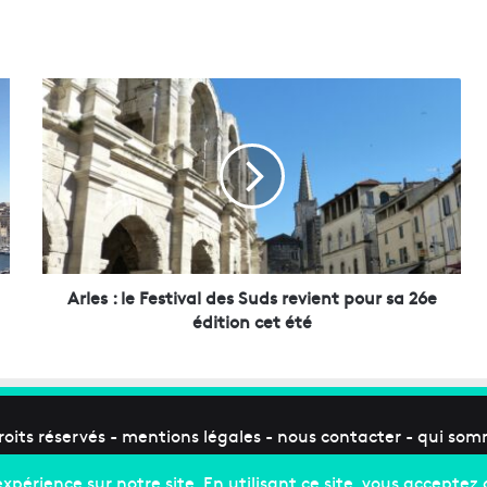
A
r
l
e
s
:
l
e
F
e
Arles : le Festival des Suds revient pour sa 26e
s
édition cet été
t
i
v
a
l
roits réservés -
mentions légales
-
nous contacter
-
qui som
d
e