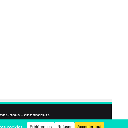
mes-nous
-
annonceurs
Facebook
X
Linkedin
YouTube
Instagram
RSS