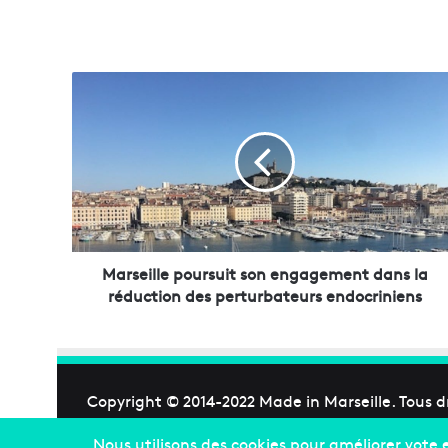
M
a
r
s
e
i
l
l
e
p
Marseille poursuit son engagement dans la
o
réduction des perturbateurs endocriniens
u
r
s
u
i
Copyright © 2014-2022
Made in Marseille
. Tous d
t
s