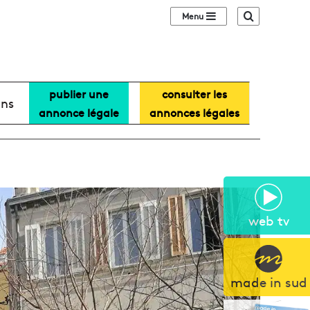
Sidebar (barre lat
Recherche
publier une
consulter les
ans
annonce légale
annonces légales
web tv
made in sud