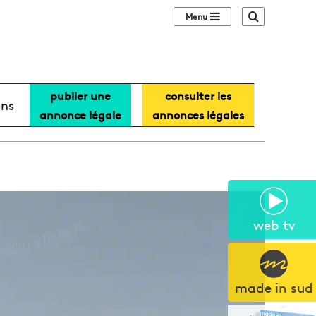
Sidebar (barre lat
Recherche
publier une
consulter les
ans
annonce légale
annonces légales
web tv
made in sud