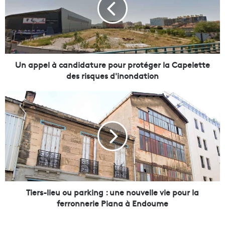
p
e
l
à
c
a
Un appel à candidature pour protéger la Capelette
n
des risques d'inondation
d
i
T
d
i
a
e
t
r
u
s
r
-
e
l
p
i
o
e
u
u
Tiers-lieu ou parking : une nouvelle vie pour la
r
o
ferronnerie Piana à Endoume
p
u
r
p