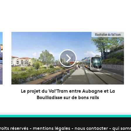
L
e
p
r
o
j
e
t
d
u
Le projet du Val’Tram entre Aubagne et La
V
Bouilladisse sur de bons rails
a
l
’
T
r
roits réservés -
mentions légales
-
nous contacter
-
qui som