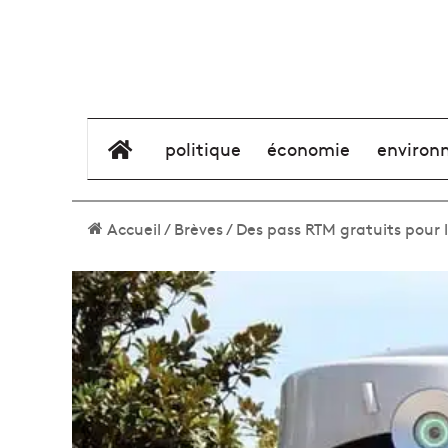
élément de menu
politique
économie
environ
Accueil
/
Brèves
/
Des pass RTM gratuits pour 