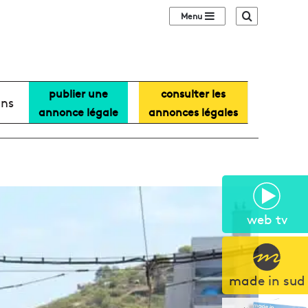
Sidebar (barre lat
Recherche
publier une
consulter les
ans
annonce légale
annonces légales
web tv
made in sud