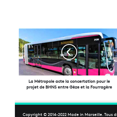
L
a
M
é
t
r
o
p
o
l
La Métropole acte la concertation pour le
e
projet de BHNS entre Gèze et la Fourragère
a
c
t
e
l
Copyright © 2014-2022
Made in Marseille
. Tous d