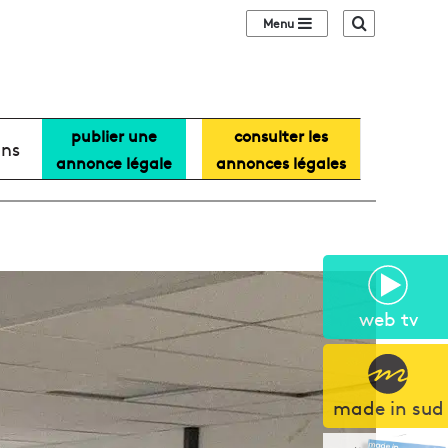
Sidebar (barre lat
Recherche
publier une
consulter les
ans
annonce légale
annonces légales
web tv
made in sud