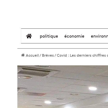
élément de menu
politique
économie
environ
Accueil
/
Brèves
/
Covid : Les derniers chiffres