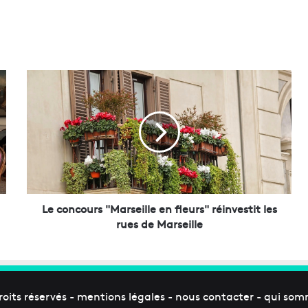
L
e
c
o
n
c
o
u
r
s
Le concours "Marseille en fleurs" réinvestit les
"
rues de Marseille
M
a
r
s
e
roits réservés -
mentions légales
-
nous contacter
-
qui som