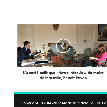
L
'
A
p
a
r
t
é
p
o
L'Aparté politique : Notre interview du maire
l
de Marseille, Benoît Payan
i
t
i
q
u
Copyright © 2014-2022
Made in Marseille
. Tous d