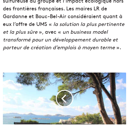
sulfureuse du groupe et l’impact écologique hors
des frontières françaises. Les maires LR de
Gardanne et Bouc-Bel-Air considéraient quant à
eux l’offre de UMS «
la solution la plus pertinente
et la plus sûre
», avec «
un business model
transformé pour un développement durable et
porteur de création d’emplois à moyen terme
».
B
e
n
o
î
t
P
a
y