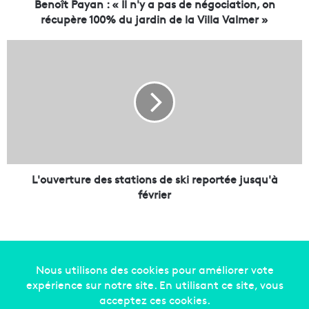
a
Benoît Payan : « Il n'y a pas de négociation, on
n
récupère 100% du jardin de la Villa Valmer »
:
«
L
I
'
l
o
n
u
'
v
y
e
a
r
p
t
a
u
s
r
L'ouverture des stations de ski reportée jusqu'à
d
e
février
e
d
n
e
é
s
g
s
o
t
c
a
Copyright © 2014-2022
Made in Marseille
. Tous droits
i
t
réservés -
mentions légales
-
nous contacter
-
qui
a
i