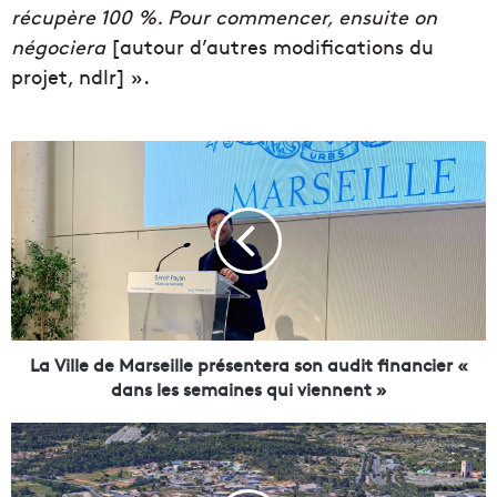
récupère 100 %. Pour commencer, ensuite on
négociera
[autour d’autres modifications du
projet, ndlr] ».
L
a
V
i
l
l
e
d
e
M
La Ville de Marseille présentera son audit financier «
a
dans les semaines qui viennent »
r
s
A
e
G
i
a