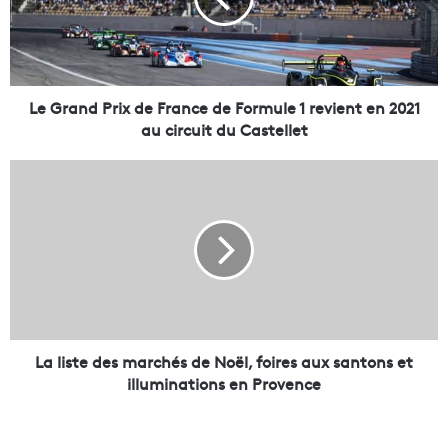
a
n
d
P
r
i
Le Grand Prix de France de Formule 1 revient en 2021
x
au circuit du Castellet
d
e
L
F
a
r
l
a
i
n
s
c
t
e
e
d
d
e
e
F
s
La liste des marchés de Noël, foires aux santons et
o
m
illuminations en Provence
r
a
m
r
u
c