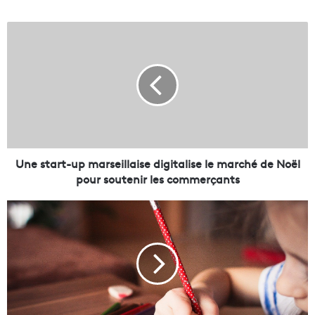
U
n
e
s
t
a
r
t
-
u
Une start-up marseillaise digitalise le marché de Noël
p
pour soutenir les commerçants
m
a
R
r
e
s
c
e
o
i
n
l
f
l
i
a
n