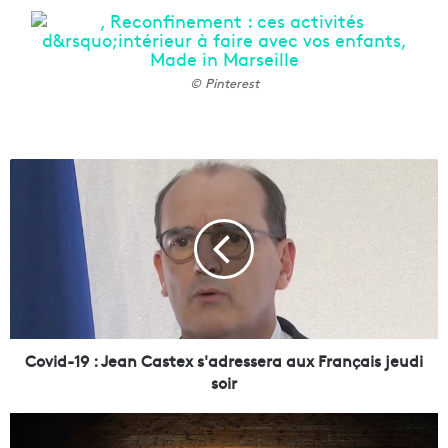
© Pinterest
C
o
v
i
d
-
1
9
:
J
Covid-19 : Jean Castex s'adressera aux Français jeudi
e
soir
a
n
À
C
M