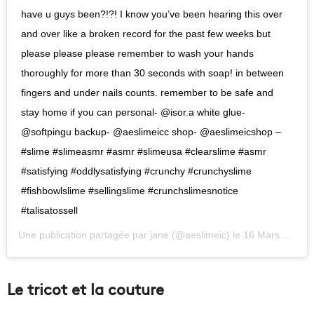
have u guys been?!?! I know you’ve been hearing this over
and over like a broken record for the past few weeks but
please please please remember to wash your hands
thoroughly for more than 30 seconds with soap! in between
fingers and under nails counts. remember to be safe and
stay home if you can personal- @isor.a white glue-
@softpingu backup- @aeslimeicc shop- @aeslimeicshop –
#slime #slimeasmr #asmr #slimeusa #clearslime #asmr
#satisfying #oddlysatisfying #crunchy #crunchyslime
#fishbowlslime #sellingslime #crunchslimesnotice
#talisatossell
Une publication partagée par
jane
(@aeslimeic) le
16 Mars 2020 à 2 :35 PDT
Le tricot et la couture