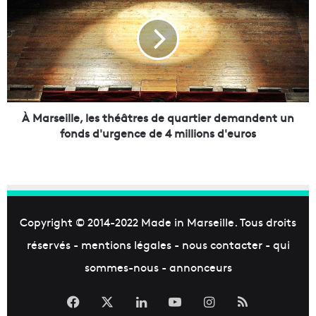
a
a
s
r
t
s
e
e
x
i
s
l
'
l
a
e
À Marseille, les théâtres de quartier demandent un
d
,
fonds d'urgence de 4 millions d'euros
r
l
e
e
s
s
s
t
e
h
r
é
Copyright © 2014-2022
Made in Marseille
. Tous droits
a
â
réservés -
mentions légales
-
nous contacter
-
qui
a
t
u
r
sommes-nous
-
annonceurs
x
e
F
s
Facebook
X
Linkedin
YouTube
Instagram
RSS
r
d