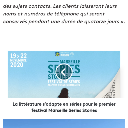
des sujets contacts. Les clients laisseront leurs
noms et numéros de téléphone qui seront
conservés pendant une durée de
quatorze jours ».
L
a
l
i
t
t
é
r
a
t
La littérature s’adapte en séries pour le premier
u
festival Marseille Series Stories
r
e
P
s
o