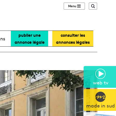
Sidebar (barre lat
Recherche
publier une
consulter les
ans
annonce légale
annonces légales
web tv
made in sud