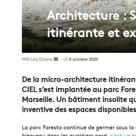
Architecture : 
itinérante et ex
Loïs Elziere
Envoyer
8 octobre 2020
un
courriel
De la micro-architecture itinérant
CIEL s’est implantée au parc For
Marseille. Un bâtiment insolite qui
inventive des espaces disponibles
La parc Foresta continue de germer sous l
bienvenu dans les quartiers nord,
c’est un 