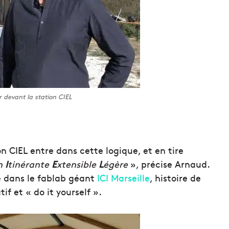
 devant la station CIEL
n CIEL entre dans cette logique, et en tire
on
I
tinérante
E
xte
nsible
L
égère
», précise Arnaud.
e dans le fablab géant
ICI Marseille
, histoire de
if et « do it yourself ».