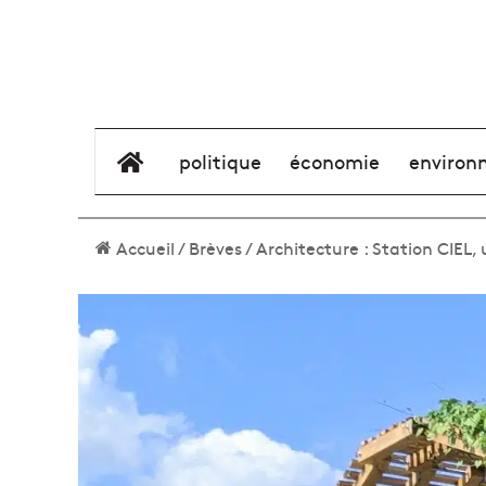
élément de menu
politique
économie
environ
Accueil
/
Brèves
/
Architecture : Station CIEL, 