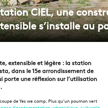
Station CIEL, une const
tensible s’installe au p
e, extensible et légère : la station
esta, dans le 15e arrondissement de
 porte une réflexion sur l’utilisation
.
a coupe de Yes we camp. Plus qu’un poumon vert
espace d’expérimentation
urbanistique
, culturelle