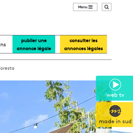
Sidebar (barre lat
Recherche
publier une
consulter les
ans
annonce légale
annonces légales
Foresta
web tv
made in sud