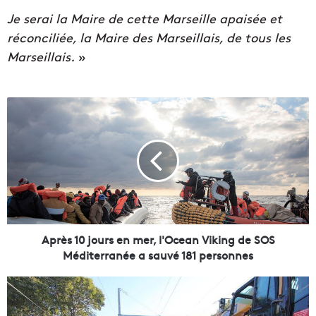
Je serai la Maire de cette Marseille apaisée et
réconciliée, la Maire des Marseillais, de tous les
Marseillais.
»
A
p
r
è
s
1
0
j
o
u
Après 10 jours en mer, l'Ocean Viking de SOS
r
Méditerranée a sauvé 181 personnes
s
e
G
n
a
m
r