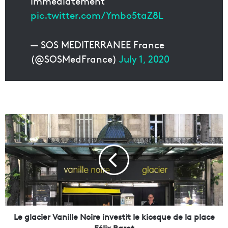
immédiatement
pic.twitter.com/Ymbo5taZ8L
— SOS MEDITERRANEE France
(@SOSMedFrance)
July 1, 2020
L
e
g
l
a
c
i
e
r
V
Le glacier Vanille Noire investit le kiosque de la place
a
Félix Baret