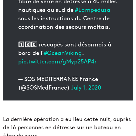
fibre de verre en détresse à 40 milles
nautiques au sud de
#Lampedusa
sous les instructions du Centre de
coordination des secours maltais.
1️⃣8️⃣0️⃣ rescapés sont désormais à
bord de l’
#OceanViking
.
pic.twitter.com/gMyp25AP4r
— SOS MEDITERRANEE France
(@SOSMedFrance)
July 1, 2020
La dernière opération a eu lieu cette nuit, auprès
de 16 personnes en détresse sur un bateau en
fibre de verre.