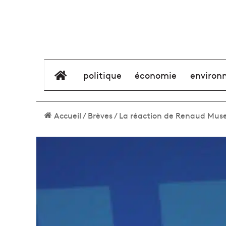
élément de menu
politique
économie
environ
Accueil
/
Brèves
/
La réaction de Renaud Musel