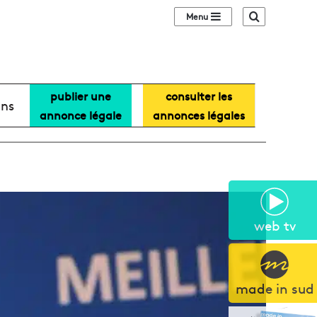
Sidebar (barre lat
Recherche
publier une
consulter les
ans
annonce légale
annonces légales
web tv
made in sud