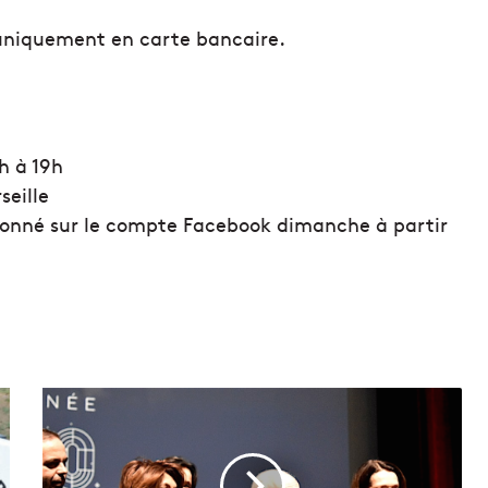
 uniquement en carte bancaire.
9h à 19h
seille
a donné sur le compte Facebook dimanche à partir
A
M
a
r