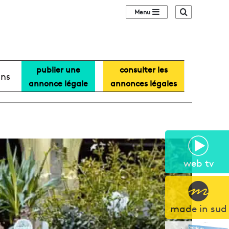
Sidebar (barre lat
Recherche
publier une
consulter les
ans
annonce légale
annonces légales
web tv
made in sud