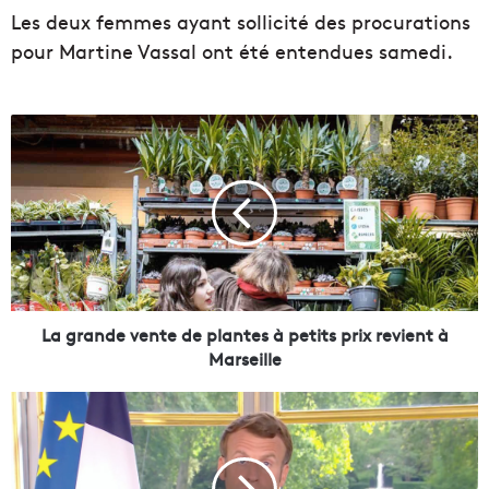
Les deux femmes ayant sollicité des procurations
pour Martine Vassal ont été entendues samedi.
L
a
g
r
a
n
d
e
v
e
La grande vente de plantes à petits prix revient à
n
Marseille
t
e
M
d
a
e
c
p
r