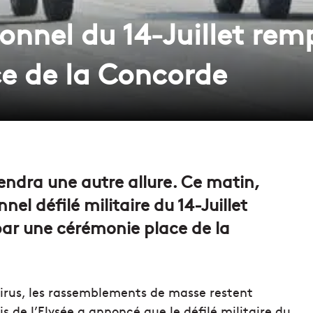
tionnel du 14-Juillet re
e de la Concorde
endra une autre allure. Ce matin,
nel défilé militaire du 14-Juillet
 par une cérémonie place de la
avirus, les rassemblements de masse restent
is de l’Elysée a annoncé que le défilé militaire du