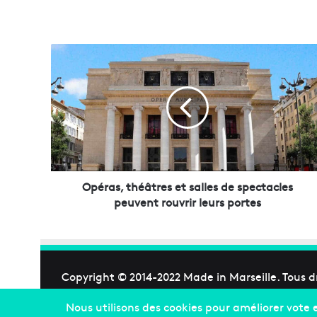
O
p
é
r
a
s
,
t
h
é
Opéras, théâtres et salles de spectacles
â
peuvent rouvrir leurs portes
t
r
e
s
e
Copyright © 2014-2022
Made in Marseille
. Tous d
t
s