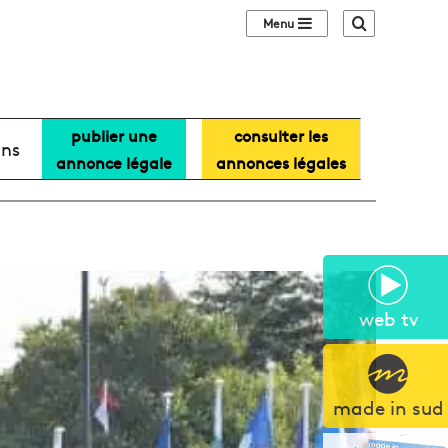
Sidebar (barre lat
Recherche
publier une
consulter les
ans
annonce légale
annonces légales
web tv
made in sud