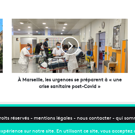
À
M
a
r
s
e
i
l
l
e
À Marseille, les urgences se préparent à « une
,
crise sanitaire post-Covid »
l
e
s
u
r
roits réservés -
mentions légales
-
nous contacter
-
qui som
g
e