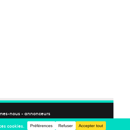
mes-nous
-
annonceurs
Facebook
X
Linkedin
YouTube
Instagram
RSS