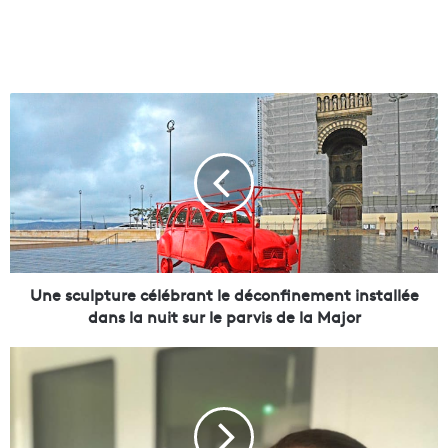
U
n
e
s
c
u
l
p
t
u
Une sculpture célébrant le déconfinement installée
r
dans la nuit sur le parvis de la Major
e
c
T
é
é
l
m
é
o
b
i