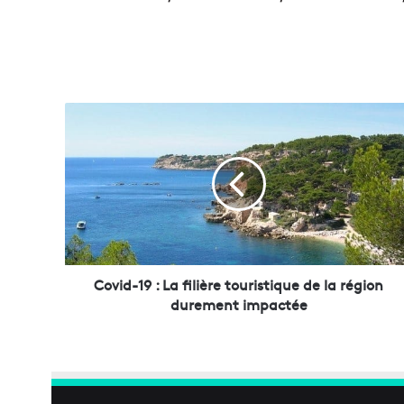
C
o
v
i
d
-
1
9
:
Covid-19 : La filière touristique de la région
L
durement impactée
a
f
i
l
i