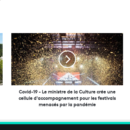
C
o
v
i
d
-
1
9
-
L
Covid-19 - Le ministre de la Culture crée une
e
cellule d'accompagnement pour les festivals
m
menacés par la pandémie
i
n
i
s