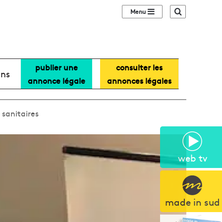
Sidebar (barre lat
Recherche
publier une
consulter les
ans
annonce légale
annonces légales
 sanitaires
web tv
made in sud