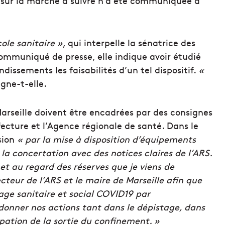
n sur la marche à suivre n’a été communiquée à
ole sanitaire »
, qui interpelle la sénatrice des
mmuniqué de presse, elle indique avoir étudié
ndissements les faisabilités d’un tel dispositif.
«
gne-t-elle.
Marseille doivent être encadrées par des consignes
fecture et l’Agence régionale de santé. Dans le
sion
« par la mise à disposition d’équipements
la concertation avec des notices claires de l’ARS.
et au regard des réserves que je viens de
irecteur de l’ARS et le maire de Marseille afin que
age sanitaire et social COVID19 par
donner nos actions tant dans le dépistage, dans
ipation de la sortie du confinement. »