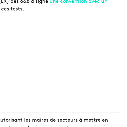
 (LR) des 6&8 a signé
une convention avec un
ces tests.
torisant les maires de secteurs à mettre en