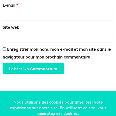
e
a
E-mail
*
d
f
a
*
i
t
n
a
a
Site web
c
l
e
e
n
t
e
Enregistrer mon nom, mon e-mail et mon site dans le
r
navigateur pour mon prochain commentaire.
à
M
a
r
s
e
i
l
l
Copyright © 2014-2022
Made in Marseille
. Tous droits
e
réservés -
mentions légales
-
nous contacter
-
qui