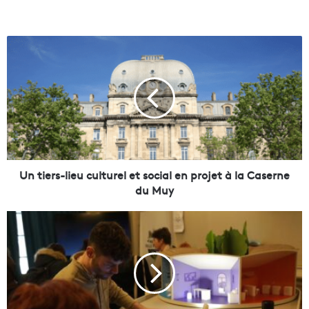
U
n
t
i
e
r
s
-
l
i
Un tiers-lieu culturel et social en projet à la Caserne
e
du Muy
u
c
A
u
v
l
e
t
c
u
«
r
l
e
a