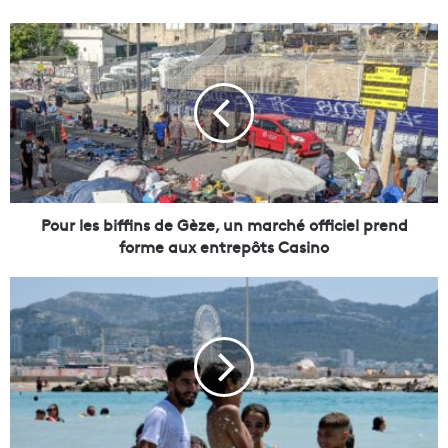
P
o
u
r
l
e
s
b
i
ff
Pour les biffins de Gèze, un marché officiel prend
i
forme aux entrepôts Casino
n
s
V
d
i
e
d
G
é
è
o
z
|
e
M
,
a