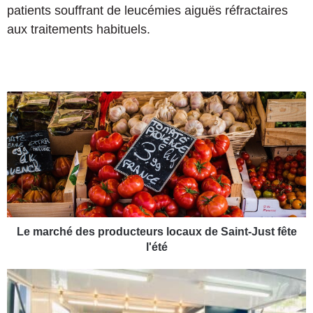
patients souffrant de leucémies aiguës réfractaires
aux traitements habituels.
L
e
m
a
r
c
h
é
d
e
Le marché des producteurs locaux de Saint-Just fête
s
l'été
p
r
U
o
n
d
h