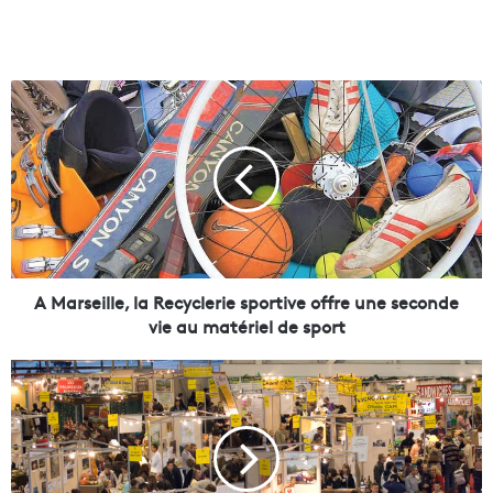
A
M
a
r
s
e
i
l
l
e
A Marseille, la Recyclerie sportive offre une seconde
,
vie au matériel de sport
l
a
S
R
a
e
v
c
i
y
m
c
: