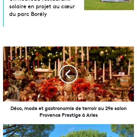
solaire en projet au cœur
du parc Borély
D
é
c
o
,
m
o
d
e
e
Déco, mode et gastronomie de terroir au 29e salon
t
Provence Prestige à Arles
g
a
L
s
a