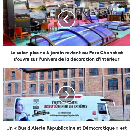
e
s
a
l
o
n
p
i
s
Le salon piscine & jardin revient au Parc Chanot et
c
s'ouvre sur l'univers de la décoration d'intérieur
i
n
U
e
n
&
«
j
B
a
u
r
s
d
d
i
'
n
A
r
l
Un « Bus d'Alerte Républicaine et Démocratique » est
e