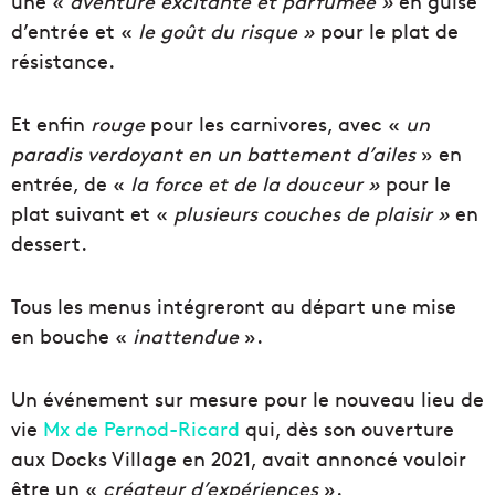
une «
aventure excitante et parfumée
»
en guise
d’entrée et «
le goût du risque »
pour le plat de
résistance.
Et enfin
rouge
pour les carnivores, avec «
un
paradis verdoyant en un battement d’ailes
» en
entrée, de «
la force et de la douceur
»
pour le
plat suivant et «
plusieurs couches de plaisir »
en
dessert.
Tous les menus intégreront au départ une mise
en bouche «
inattendue
».
Un événement sur mesure pour le nouveau lieu de
vie
Mx de Pernod-Ricard
qui, dès son ouverture
aux Docks Village en 2021, avait annoncé vouloir
être un «
créateur d’expériences
».