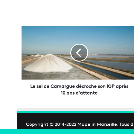
L
e
s
e
l
d
e
C
a
m
Le sel de Camargue décroche son IGP après
a
10 ans d'attente
r
g
u
e
d
Copyright © 2014-2022
Made in Marseille
. Tous d
é