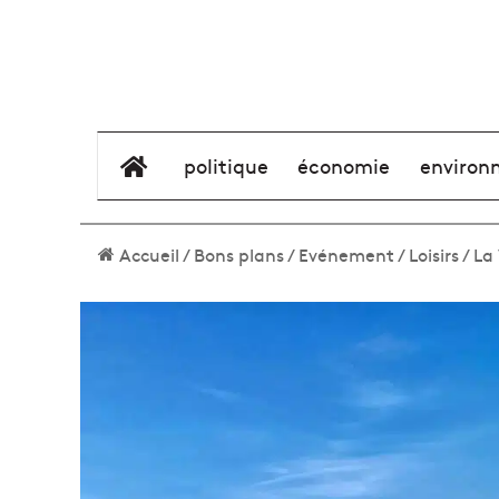
élément de menu
politique
économie
environ
Accueil
/
Bons plans
/
Evénement
/
Loisirs
/
La 