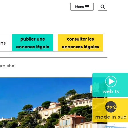
Sidebar (barre lat
Recherche
publier une
consulter les
ans
annonce légale
annonces légales
orniche
web tv
made in sud