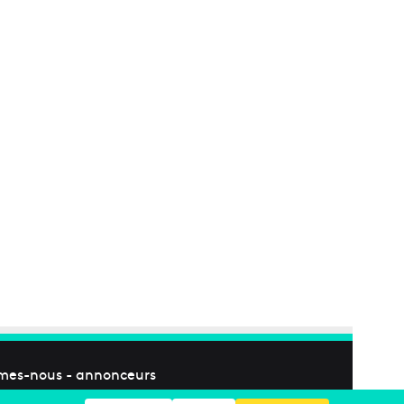
mes-nous
-
annonceurs
Facebook
X
Linkedin
YouTube
Instagram
RSS