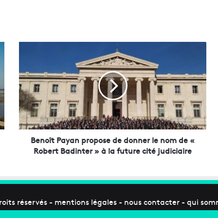
B
e
n
o
î
t
P
a
y
a
Benoît Payan propose de donner le nom de «
n
Robert Badinter » à la future cité judiciaire
p
r
o
p
o
roits réservés -
mentions légales
-
nous contacter
-
qui som
s