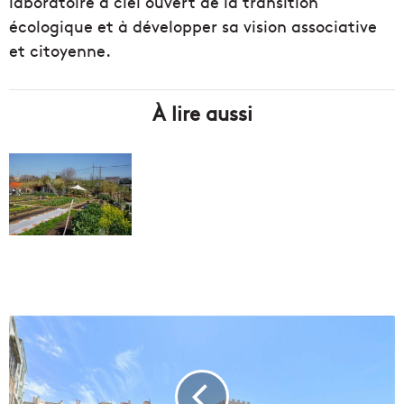
laboratoire à ciel ouvert de la transition
écologique et à développer sa vision associative
et citoyenne.
À lire aussi
A
u
p
i
e