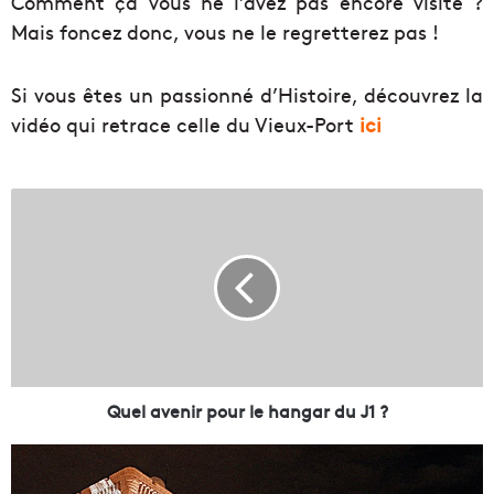
Comment ça vous ne l’avez pas encore visité ?
Mais foncez donc, vous ne le regretterez pas !
Si vous êtes un passionné d’Histoire, découvrez la
vidéo qui retrace celle du Vieux-Port
ici
Q
u
e
l
a
v
e
n
i
r
Quel avenir pour le hangar du J1 ?
p
o
D
u
e