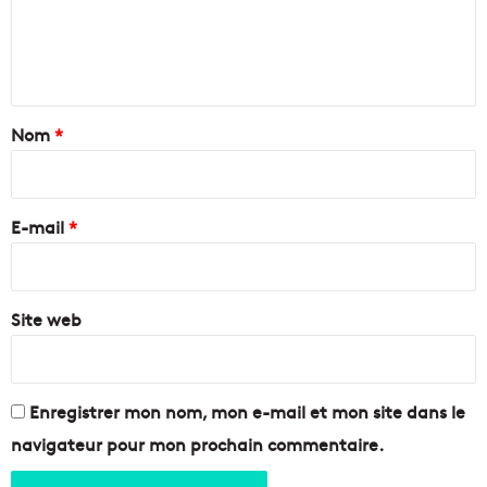
t
e
t
n
e
n
t
t
a
Nom
*
t
o
i
u
r
t
e
E-mail
*
a
u
*
t
o
Site web
u
r
d
u
V
Enregistrer mon nom, mon e-mail et mon site dans le
i
navigateur pour mon prochain commentaire.
e
u