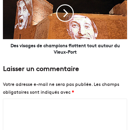
r
s
l
v
e
i
h
s
a
a
n
g
g
e
a
s
Des visages de champions flottent tout autour du
r
d
Vieux-Port
d
e
u
c
Laisser un commentaire
J
h
1
a
?
m
Votre adresse e-mail ne sera pas publiée.
Les champs
p
obligatoires sont indiqués avec
*
i
o
C
n
s
o
f
m
l
m
o