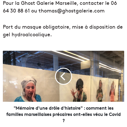
Pour la Ghost Galerie Marseille, contacter le 06
64 30 88 61 ou thomas@ghostgalerie.com
Port du masque obligatoire, mise à disposition de
gel hydroalcoolique.
"
M
é
m
o
i
r
e
d
'
"Mémoire d'une drôle d'histoire" : comment les
u
familles marseillaises précaires ont-elles vécu le Covid
n
?
e