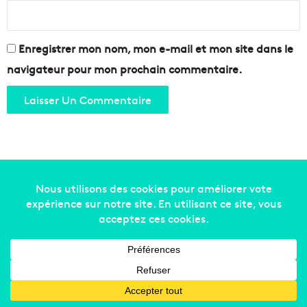
Enregistrer mon nom, mon e-mail et mon site dans le
navigateur pour mon prochain commentaire.
Copyright © 2014-2022
Made in Marseille
. Tous droits
réservés -
mentions légales
-
nous contacter
-
qui
sommes-nous
-
annonceurs
Facebook
X
Linkedin
YouTube
Instagram
RSS