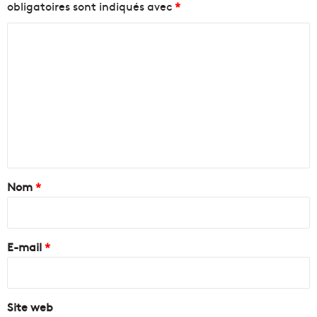
obligatoires sont indiqués avec
*
C
o
m
m
e
n
t
a
Nom
*
i
r
e
E-mail
*
*
Site web