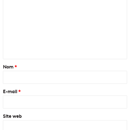
C
o
m
m
e
n
t
a
Nom
*
i
r
e
E-mail
*
*
Site web